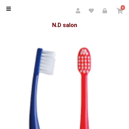
0
N.D salon